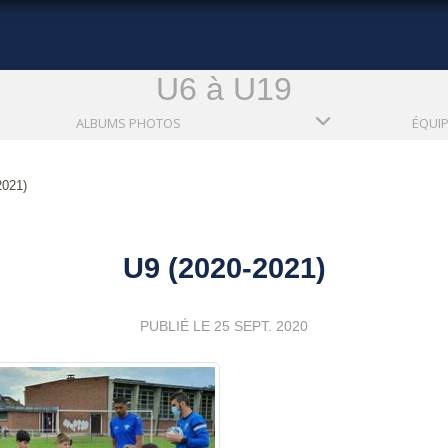
U6 à U19
ALBUMS PHOTOS
ÉQUI
2021)
U9 (2020-2021)
PUBLIÉ LE
25 SEPT. 2020