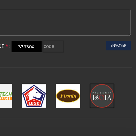
DE
*
:
ENVOYER