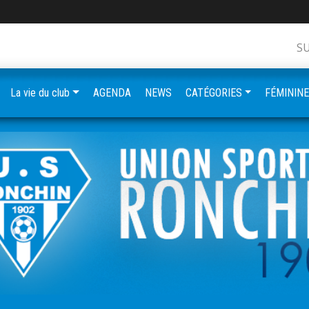
S
La vie du club
AGENDA
NEWS
CATÉGORIES
FÉMININ