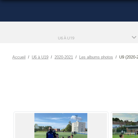
U6 À U19
Accueil
U6 à U19
2020-2021
Les albums photos
U9 (2020-